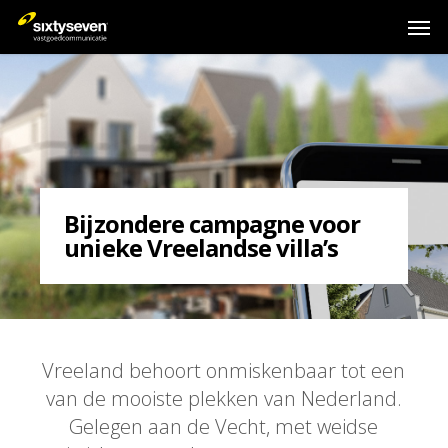
Skip
Men
to
main
content
Bijzondere campagne voor
unieke Vreelandse villa’s
Vreeland behoort onmiskenbaar tot een
van de mooiste plekken van Nederland.
Gelegen aan de Vecht, met weidse