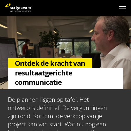
Skip
Men
to
main
content
Ontdek de kracht van
resultaatgerichte
communicatie
De plannen liggen op tafel. Het
ontwerp is definitief. De vergunningen
zijn rond. Kortom: de verkoop van je
project kan van start. Wat nu nog een