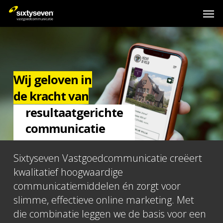
Skip
Men
to
main
content
Wij geloven in
de kracht van
resultaatgerichte
communicatie
Sixtyseven Vastgoedcommunicatie creëert
kwalitatief hoogwaardige
communicatiemiddelen én zorgt voor
slimme, effectieve online marketing. Met
die combinatie leggen we de basis voor een