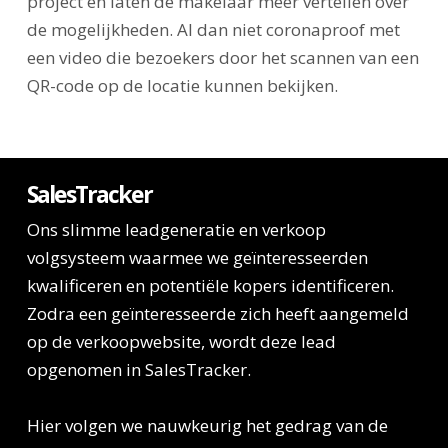
project en laten de makelaar meer vertellen over
de mogelijkheden. Al dan niet coronaproof met
een video die bezoekers door het scannen van een
QR-code op de locatie kunnen bekijken.
SalesTracker
Ons slimme leadgeneratie en verkoop
volgsysteem waarmee we geïnteresseerden
kwalificeren en potentiële kopers identificeren.
Zodra een geïnteresseerde zich heeft aangemeld
op de verkoopwebsite, wordt deze lead
opgenomen in SalesTracker.
Hier volgen we nauwkeurig het gedrag van de