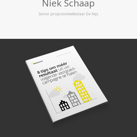
Niek Schaap
Senior projectontwikkelaar De Nijs