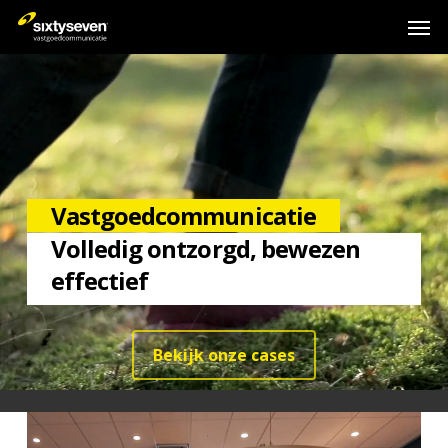
Skip
Men
to
main
content
Vastgoedcommunicatie
Volledig ontzorgd, bewezen
effectief
Bekijk onze cases