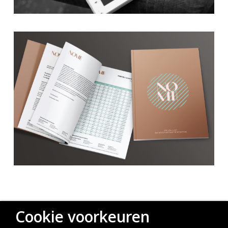
Cookie voorkeuren
facebook
linkedin