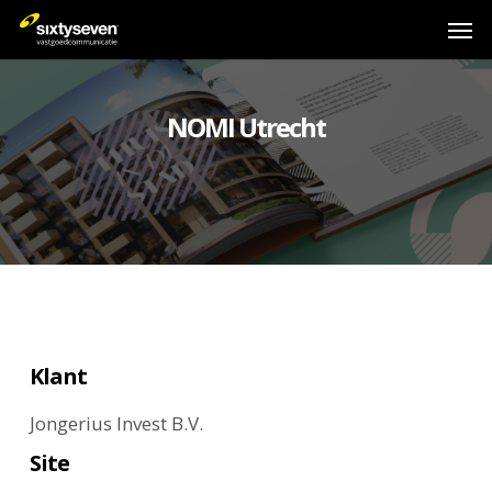
Skip
Men
to
main
content
NOMI Utrecht
Klant
Jongerius Invest B.V.
Site