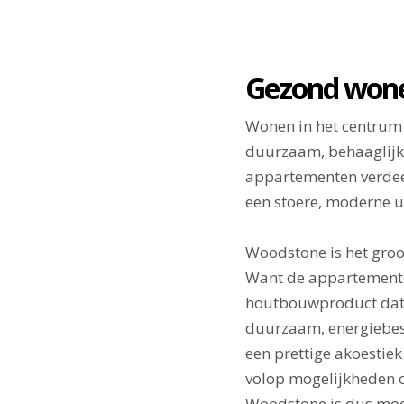
Gezond wonen
Wonen in het centrum
duurzaam, behaaglijk 
appartementen verdee
een stoere, moderne ui
Woodstone is het gro
Want de appartemente
houtbouwproduct dat b
duurzaam, energiebesp
een prettige akoestiek
volop mogelijkheden o
Woodstone is dus moo