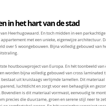
 in het hart van de stad
 van Heerhugowaard. En toch midden in een parkachtige
appartement met een unieke, eigenwijze architectuur. D
ld over 5 woongebouwen. Bijna volledig gebouwd van h
tstraling.
otste houtbouwproject van Europa. En hét toonbeeld va
n worden bijna volledig gebouwd van cross laminated t
estaat uit kruislaags verlijmde lamellen. Dit materiaal 
arend, luchtdicht en zorgt voor een behaaglijk en gez
. Bovendien is dit materiaal vormvast, eenvoudig te mont
m precies die duurzame, groen en serene stijl neer te ze
i en comfortabel wonen. En hét woningbouwproject voo