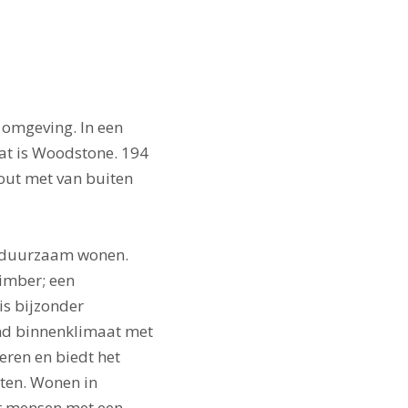
 omgeving. In een
at is Woodstone. 194
out met van buiten
n duurzaam wonen.
imber; een
is bijzonder
ond binnenklimaat met
eren en biedt het
tten. Wonen in
r mensen met een