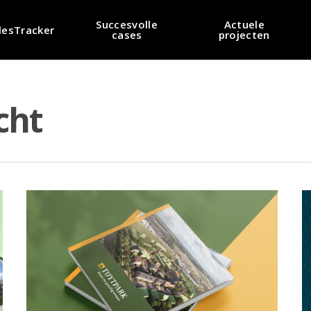
Succesvolle
Actuele
lesTracker
cases
projecten
cht